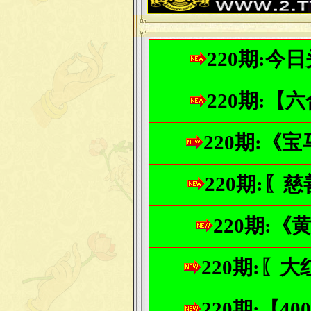
220期:
220期:
220期:
220期:
220期:
220期:〖
220期:【