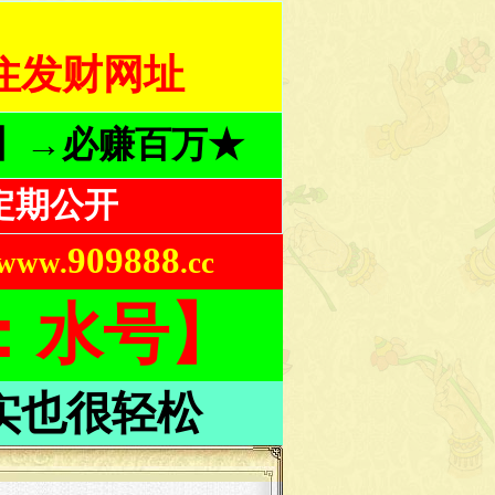
住发财网址
】→必赚百万★
定期公开
909888
www.
.cc
：水号】
实也很轻松