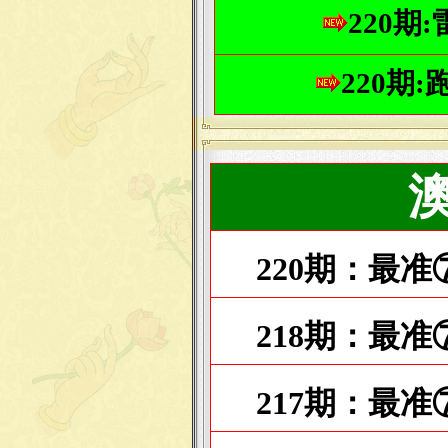
220期:
220期