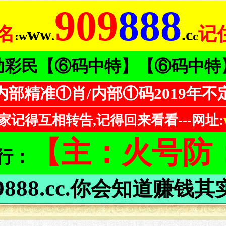
909
888
名
记
w
w
.
c
:w
.
c
助彩民【⑥码中特】【⑥码中特
内部精准①肖/内部①码2019年不
记得互相转告,记得回来看看---网址:
【主：火号防
②行：
9888.cc
.你会知道赚钱其