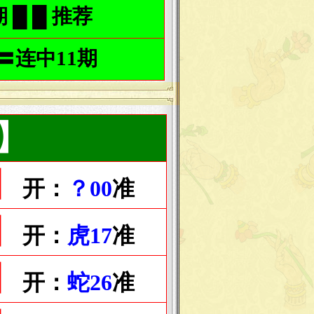
 █ █ 推荐
〓连中11期